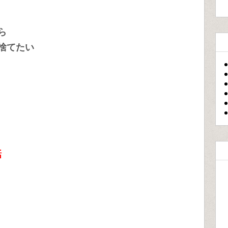
ら
捨てたい
話