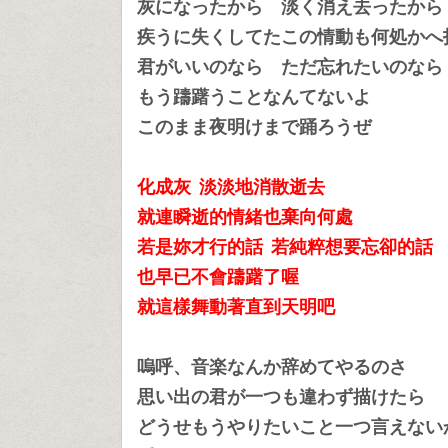
灰になったから 淡く消え去ったから
疾うに失くしてたこの情動も何処かへ
君がいいのなら ただ忘れたいのなら
もう躊躇うことなんてないよ
このまま夜明けまで踊ろうぜ
化成灰 淡淡地消散逝去
就連瞬逝的情緒也
棄向何處
若是妳才行的話 若純粹想要忘卻的話
也早已不會躊躇了喔
就這樣舞動著直到天明吧
嗚呼、音楽なんか辞めてやるのさ
思い出の君が一つも違わず描けたら
どうせもうやりたいこと一つ言えない