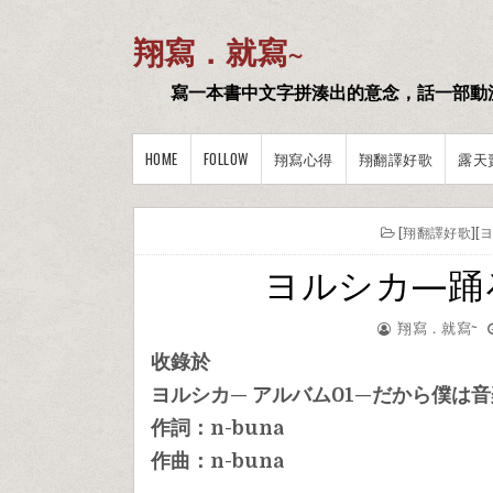
翔寫．就寫~
寫一本書中文字拼湊出的意念，話一部動
HOME
FOLLOW
翔寫心得
翔翻譯好歌
露天
[翔翻譯好歌]
ヨルシカ—踊ろ
翔寫．就寫~
收錄於
ヨルシカ— アルバム01—だから僕は音
作詞：n-buna
作曲：n-buna