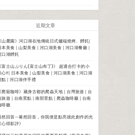
近期文章
《山麓園》河口湖在地傳統日式爐端燒烤、餺飥|
日本美食 | 山梨美食 | 河口湖美食 | 河口湖餐廳 |
河口湖餺飥
《富士山ぷりん(富士山布丁)》 超適合打卡的小
點心!!| 日本美食 | 山梨美食 | 河口湖美食 | 河口湖
甜點 | 河口湖伴手禮
《爬寵咖啡》藏身古都的爬蟲天地 | 台灣旅遊 | 台
南旅遊 | 台南景點 | 南部景點 | 爬蟲咖啡廳 | 台南
咖啡廳
驀然回首—驀然回首，你我便是點亮彼此創作的光
《心得影評》