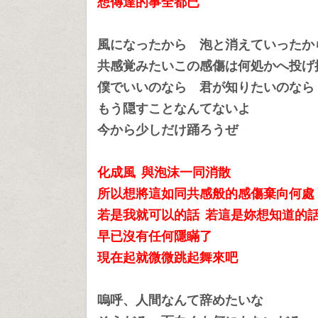
想傳達的事全都已
風になったから 泡と消えていったか
共感覚みたいこの感傷は何処かへ投げ
僕でいいのなら 君が知りたいのなら
もう隠すことなんてないよ
今から少しだけ踊ろうぜ
化成風 與泡沫一同消散
所以想將這如同共感般的感傷
棄向何處
若是我就可以的話 若這是妳想知道的
早已沒有任何隱瞞了
現在起就微微跳起舞來吧
嗚呼、人間なんて辞めたいな