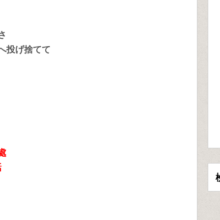
さ
へ投げ捨てて
處
話