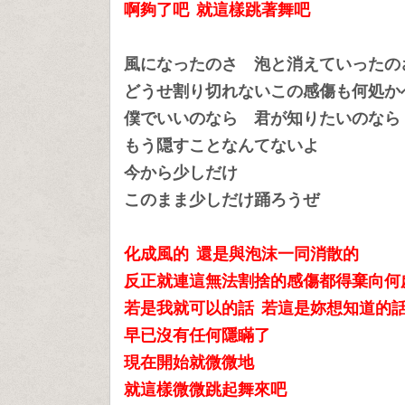
啊夠了吧 就這樣跳著舞吧
風になったのさ 泡と消えていったの
どうせ割り切れないこの感傷も何処か
僕でいいのなら 君が知りたいのなら
もう隠すことなんてないよ
今から少しだけ
このまま少しだけ踊ろうぜ
化成風的 還是與泡沫一同消散的
反正就連這無法割捨的感傷都得棄向何
若是我就可以的話
若這是妳想知道的
早已沒有任何隱瞞了
現在開始就微微地
就這樣微微跳起舞來吧