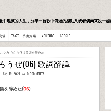
漫中埋藏的人生，分享一首歌中傳遞的感動又或者偶爾來說一趟
賣場
TAAZE二手書賣場
YOUTUBE
GOOGLE
[ヨルシカ]だから僕は音楽を辞めた
うぜ(06) 歌詞翻譯
8月 19, 2021
0
COMMENTS
楽を辞めた(
06
)