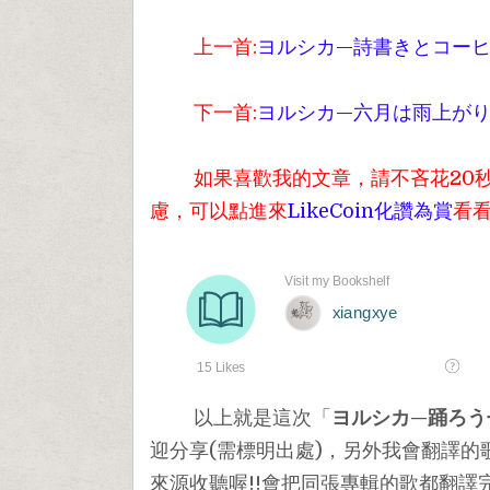
上一首:
ヨルシカ—詩書きとコーヒー
下一首:
ヨルシカ—六月は雨上がりの
如果喜歡我的文章，請不吝花20秒
慮，可以點進來
LikeCoin化讚為賞
看
以上就是這次「
ヨルシカ—踊ろう
迎分享(需標明出處)，另外我會翻譯的
來源收聽喔!!會把同張專輯的歌都翻譯完