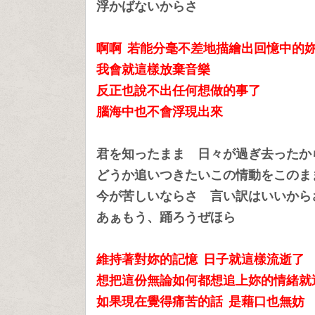
浮かばないからさ
啊啊
若能分毫不差地描繪出回憶中的
我會就這樣放棄音樂
反正也說不出任何想做的事了
腦海中也不會浮現出來
君を知ったまま 日々が過ぎ去ったか
どうか追いつきたいこの情動をこのま
今が苦しいならさ 言い訳はいいから
あぁもう、踊ろうぜほら
維持著對妳的記憶 日子就這樣流逝了
想把這份無論如何都想追上妳的情緒就
如果現在覺得痛苦的話 是藉口也無妨