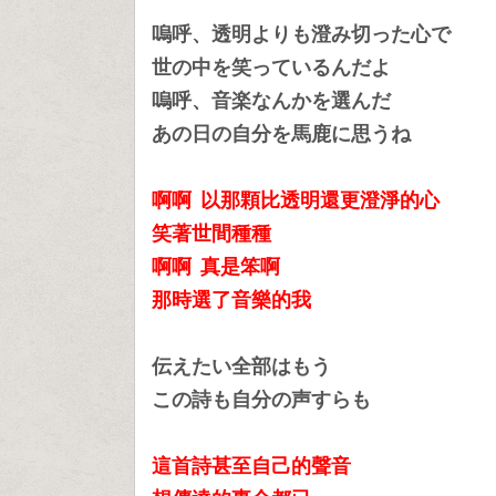
嗚呼、透明よりも澄み切った心で
世の中を笑っているんだよ
嗚呼、音楽なんかを選んだ
あの日の自分を馬鹿に思うね
啊啊 以那顆比透明還更澄淨的心
笑著世間種種
啊啊 真是笨啊
那時選了音樂的我
伝えたい全部はもう
この詩も自分の声すらも
這首詩甚至自己的聲音