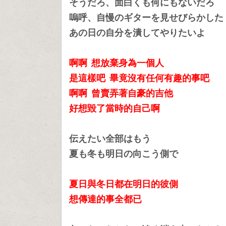
そうだろ、面白くも何にもないだろ
嗚呼、自慢のギターを見せびらかした
あの日の自分を潰してやりたいよ
啊啊 想放棄身為一個人
是這樣吧 畢竟沒有任何有趣的事吧
啊啊 曾賣弄著自豪的吉他
好想毀了當時的自己啊
伝えたい全部はもう
夏も冬も明日の向こう側で
夏日與冬日都在明日的彼側
想傳達的事全都已