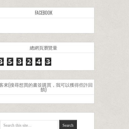
FACEBOOK
總網頁瀏覽量
3
5
3
2
4
3
客來(搜尋想買的書並購買，我可以獲得些許回
饋)