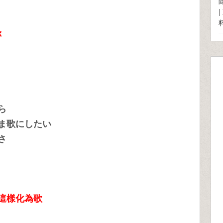
妳
ら
ま歌にしたい
さ
這樣化為歌