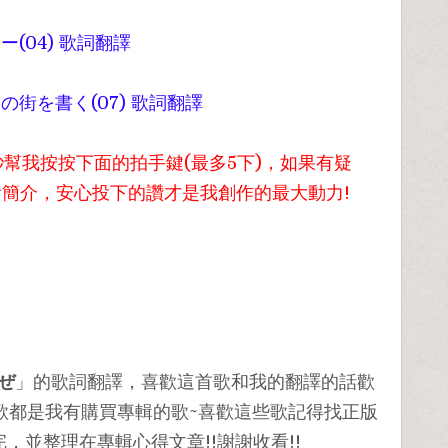
(04) 歌詞翻譯
街を書く(07) 歌詞翻譯
幫我按按下面的拍手鍵(最多5下)，如果有疑
看簡介，安心投下的讚才是我創作的最大動力!
ぜ
」的歌詞翻譯，喜歡這首歌和我的翻譯的話歡
歌都是我有購買專輯的歌~喜歡這些歌記得找正版
，並整理在專輯心得文章!!謝謝收看!!