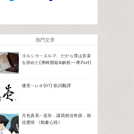
熱門文章
ヨルシカ—エルマ、だから僕は音楽
を辞めた(專輯開箱&解析:一專part)
優里—レオ(07) 歌詞翻譯
月色真美—是你，讓我相信奇蹟，相
信愛情 《動畫心得》