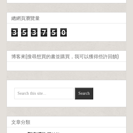
總網頁瀏覽量
3
5
3
7
5
0
博客來(搜尋想買的書並購買，我可以獲得些許回饋)
文章分類