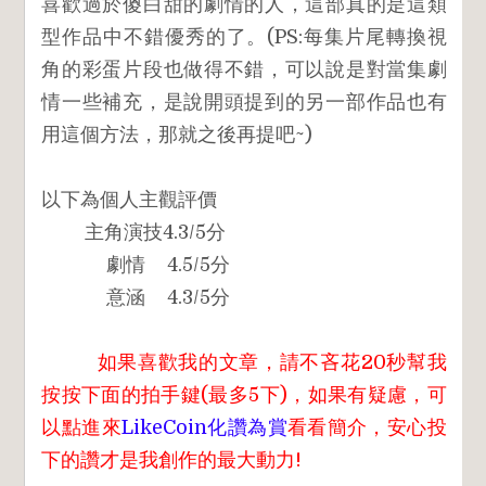
喜歡過於傻白甜的劇情的人，這部真的是這類
型作品中不錯優秀的了。(PS:每集片尾轉換視
角的彩蛋片段也做得不錯，可以說是對當集劇
情一些補充，是說開頭提到的另一部作品也有
用這個方法，那就之後再提吧~)
以下為個人主觀評價
主角演技4.3/5分
劇情 4.5/5分
意涵 4.3/5分
如果喜歡我的文章，請不吝花20秒幫我
按按下面的拍手鍵(最多5下)，如果有疑慮，可
以點進來
LikeCoin化讚為賞
看看簡介，安心投
下的讚才是我創作的最大動力!