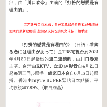
部，由「
川口春奈
」主演的「
打扮的戀愛是有
理由的
」。
文末會有專頁連結，看完文章如果喜歡歡迎去讚好
追蹤我最新動態喔~想無痛支持也請到文末按下拍手鍵
《
打扮的戀愛是有理由的
》（日語：
着飾
る恋には理由があって
）是
TBS電視台
於2021
年4月20日起播出的
週二連續劇
，由
川口春奈
主演。台灣由
KKTV、friDay影音
自4月21日
起每週三同步跟播，
緯來日本台
自6月18日起跟
播。香港由
myTV SUPER
緊貼日本點播。平
均收視率
7.99%
。(取自維基)