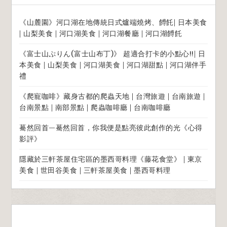
《山麓園》河口湖在地傳統日式爐端燒烤、餺飥| 日本美食
| 山梨美食 | 河口湖美食 | 河口湖餐廳 | 河口湖餺飥
《富士山ぷりん(富士山布丁)》 超適合打卡的小點心!!| 日
本美食 | 山梨美食 | 河口湖美食 | 河口湖甜點 | 河口湖伴手
禮
《爬寵咖啡》藏身古都的爬蟲天地 | 台灣旅遊 | 台南旅遊 |
台南景點 | 南部景點 | 爬蟲咖啡廳 | 台南咖啡廳
驀然回首—驀然回首，你我便是點亮彼此創作的光《心得
影評》
隱藏於三軒茶屋住宅區的墨西哥料理《藤花食堂》 | 東京
美食 | 世田谷美食 | 三軒茶屋美食 | 墨西哥料理