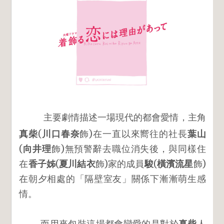
主要劇情描述一場現代的都會愛情，主角
真柴
(
川口春奈
飾)在一直以來嚮往的社長
葉山
(
向井理
飾)
無預警辭去職位消失後，與同樣住
在
香子姊
(
夏川結衣
飾)家的成員
駿
(
橫濱流星
飾)
在朝夕相處的「隔壁室友」關係下漸漸萌生感
情。