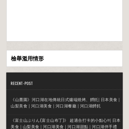
檢舉濫用情形
RECENT-POST
《山麓園》河口湖在地傳統日式爐端燒烤、餺飥| 日本美食 |
山梨美食 | 河口湖美食 | 河口湖餐廳 | 河口湖餺飥
《富士山ぷりん(富士山布丁)》 超適合打卡的小點心!!| 日本
美食 | 山梨美食 | 河口湖美食 | 河口湖甜點 | 河口湖伴手禮