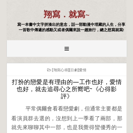
翔寫．就寫~
寫一本書中文字拼湊出的意念，話一部動漫中埋藏的人生，分享
一首歌中傳遞的感動又或者偶爾來說一趟旅行，總之想寫就寫!
≡
[翔寫心得][日劇]愛情
打扮的戀愛是有理由的—工作也好，愛情
也好，就去追尋心之所嚮吧~《心得影
評》
平常偶爾會看看戀愛劇，但通常主要都是
看演員群去選的，沒想到上一季看了兩部，那
就先來聊聊其中一部，也是我覺得蠻優秀的一