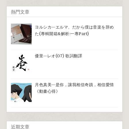
熱門文章
ヨルシカ—エルマ、だから僕は音楽を辞め
た(專輯開箱&解析:一專part)
優里—レオ(07) 歌詞翻譯
月色真美—是你，讓我相信奇蹟，相信愛情
《動畫心得》
近期文章