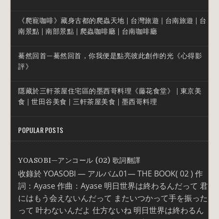
《爬寵咖啡》藏身古都的爬蟲天地 | 台灣旅遊 | 台南旅遊 | 台
南景點 | 南部景點 | 爬蟲咖啡廳 | 台南咖啡廳
驀然回首—驀然回首，你我便是點亮彼此創作的光《心得影
評》
隱藏於三軒茶屋住宅區的墨西哥料理《藤花食堂》 | 東京美
食 | 世田谷美食 | 三軒茶屋美食 | 墨西哥料理
POPULAR POSTS
YOASOBI—アンコール (02) 歌詞翻譯
收錄於 YOASOBI — アルバム01— THE BOOK( 02 ) 作
詞：Ayase 作曲：Ayase 明日世界は終わるんだって 君
にはもう会えないんだって またいつかって手を振った
って 叶わないんだよ 仕方ないね 明日世界は終わるん